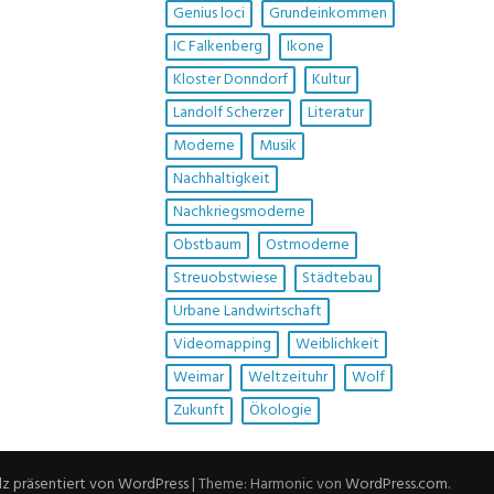
Genius loci
Grundeinkommen
IC Falkenberg
Ikone
Kloster Donndorf
Kultur
Landolf Scherzer
Literatur
Moderne
Musik
Nachhaltigkeit
Nachkriegsmoderne
Obstbaum
Ostmoderne
Streuobstwiese
Städtebau
Urbane Landwirtschaft
Videomapping
Weiblichkeit
Weimar
Weltzeituhr
Wolf
Zukunft
Ökologie
lz präsentiert von WordPress
|
Theme: Harmonic von
WordPress.com
.