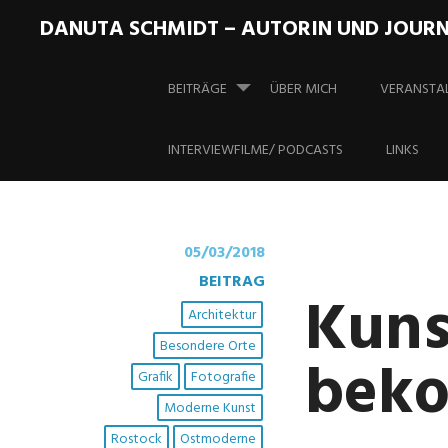
DANUTA SCHMIDT – AUTORIN UND JOURN
Springe zum Inhalt
BEITRÄGE
ÜBER MICH
VERANSTA
Schaudepot
INTERVIEWFILME/ PODCASTS
LINKS
05/03/2018
BEITRAG
Kuns
Architektur
Besondere Orte
beko
Grafik
Fotografie
Moderne Kunst
Rostock
Ostmoderne