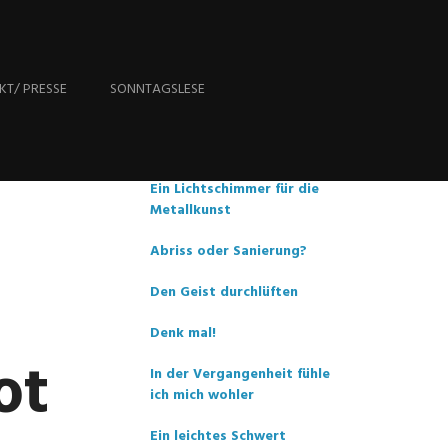
Aktuell
KT/ PRESSE
SONNTAGSLESE
Scrabble zum Frühstück
Ein Lichtschimmer für die
Metallkunst
Abriss oder Sanierung?
Den Geist durchlüften
Denk mal!
ot
In der Vergangenheit fühle
ich mich wohler
Ein leichtes Schwert