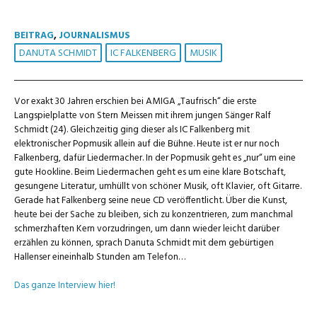
BEITRAG
,
JOURNALISMUS
DANUTA SCHMIDT
IC FALKENBERG
MUSIK
Vor exakt 30 Jahren erschien bei AMIGA „Taufrisch“ die erste
Langspielplatte von Stern Meissen mit ihrem jungen Sänger Ralf
Schmidt (24). Gleichzeitig ging dieser als IC Falkenberg mit
elektronischer Popmusik allein auf die Bühne. Heute ist er nur noch
Falkenberg, dafür Liedermacher. In der Popmusik geht es „nur“ um eine
gute Hookline. Beim Liedermachen geht es um eine klare Botschaft,
gesungene Literatur, umhüllt von schöner Musik, oft Klavier, oft Gitarre.
Gerade hat Falkenberg seine neue CD veröffentlicht. Über die Kunst,
heute bei der Sache zu bleiben, sich zu konzentrieren, zum manchmal
schmerzhaften Kern vorzudringen, um dann wieder leicht darüber
erzählen zu können, sprach Danuta Schmidt mit dem gebürtigen
Hallenser eineinhalb Stunden am Telefon…
Das ganze Interview hier!